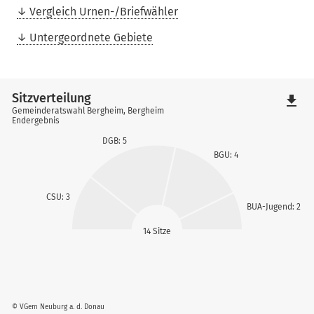
Vergleich Urnen-/Briefwähler
Untergeordnete Gebiete
Sitzverteilung
file_download
Gemeinderatswahl Bergheim, Bergheim
Endergebnis
DGB: 5
BGU: 4
CSU: 3
BUA-Jugend: 2
14 Sitze
© VGem Neuburg a. d. Donau