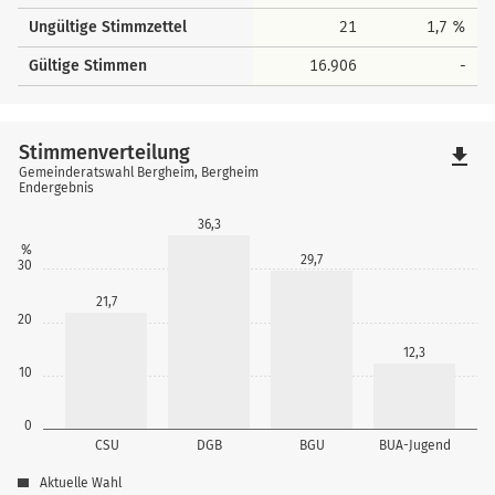
Ungültige Stimmzettel
21
1,7 %
Gültige Stimmen
16.906
-
Stimmenverteilung
file_download
Gemeinderatswahl Bergheim, Bergheim
Endergebnis
36,3
%
29,7
30
21,7
20
12,3
10
0
CSU
DGB
BGU
BUA-Jugend
Aktuelle Wahl