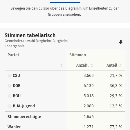
Bewegen Sie den Cursor über das Diagramm, um Einzelheiten zu den
Gruppen anzusehen.
Stimmen tabellarisch
Stimmen
Gemeinderatswahl Bergheim, Bergheim
file_download
tabellarisch
Endergebnis
Partei
Stimmen
Anzahl
Anteil
CSU
3.669
21,7 %
DGB
6.139
36,3 %
BGU
5.018
29,7 %
BUA-Jugend
2.080
12,3 %
Stimmberechtigte
1.646
-
Wähler
1.271
77,2 %