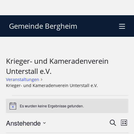
Gemeinde Bergheim
Krieger- und Kameradenverein
Unterstall e.V.
Veranstaltungen
Krieger- und Kameradenverein Unterstall e.V.
Es wurden keine Ergebnisse gefunden.
H
i
n
Anstehende
V
V
S
w
L
e
e
u
e
D
i
i