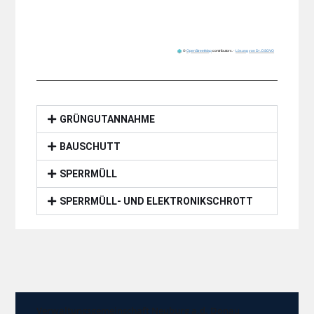
©
OpenStreetMap
contributors.
·
Lösung von Dr. DSGVO
GRÜNGUTANNAHME
BAUSCHUTT
SPERRMÜLL
SPERRMÜLL- UND ELEKTRONIKSCHROTT
Verwaltungsgemeinschaft Neuburg a.d. Donau